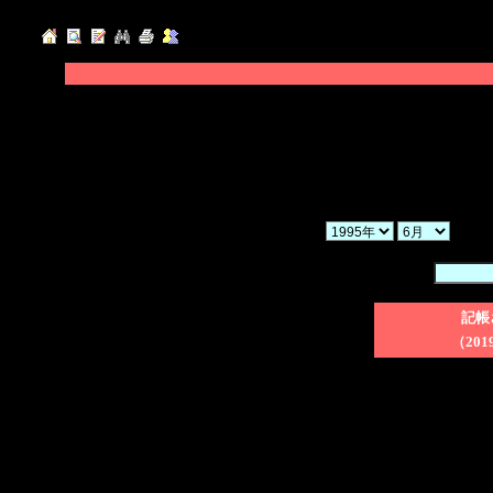
◆「年」「月」「ヶ月」を選択し、「検索」ボ
◆「暗証番号」を入力後、削除したい日記のチ
てください。
◆「一括削除」にチェックを入れた場合、検索
さい。
か
暗証番号：
記帳
（201