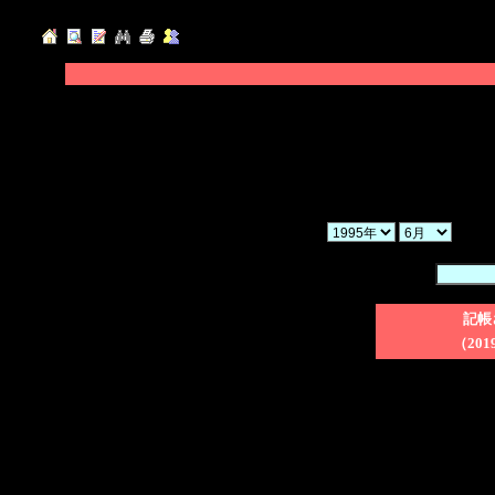
◆「年」「月」「ヶ月」を選択し、「検索」ボ
◆「暗証番号」を入力後、削除したい日記のチ
てください。
◆「一括削除」にチェックを入れた場合、検索
さい。
か
暗証番号：
記帳
（201