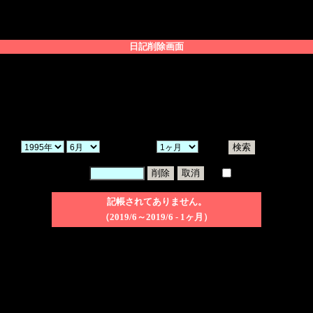
日記削除画面
「ヶ月」を選択し、「検索」ボタンをクリックしてください。
を入力後、削除したい日記のチェックボックスにチェックを入れ、「削除」ボ
にチェックを入れた場合、検索された日記を削除してしまうことになりますの
から過去
を
する。
暗証番号：
一括削除
記帳されてありません。
（2019/6～2019/6 - 1ヶ月）