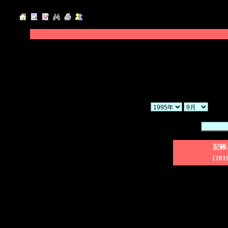
◆「年」「月」「ヶ月」を選択し、「検索」ボ
◆「暗証番号」を入力後、削除したい日記のチ
てください。
◆「一括削除」にチェックを入れた場合、検索
さい。
か
暗証番号：
記帳
（201