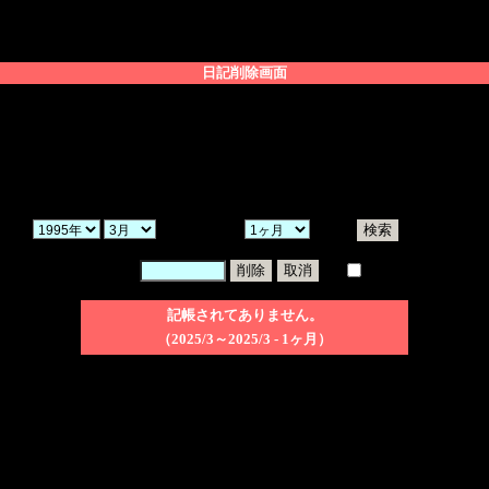
日記削除画面
「ヶ月」を選択し、「検索」ボタンをクリックしてください。
を入力後、削除したい日記のチェックボックスにチェックを入れ、「削除」ボ
にチェックを入れた場合、検索された日記を削除してしまうことになりますの
から過去
を
する。
暗証番号：
一括削除
記帳されてありません。
（2025/3～2025/3 - 1ヶ月）