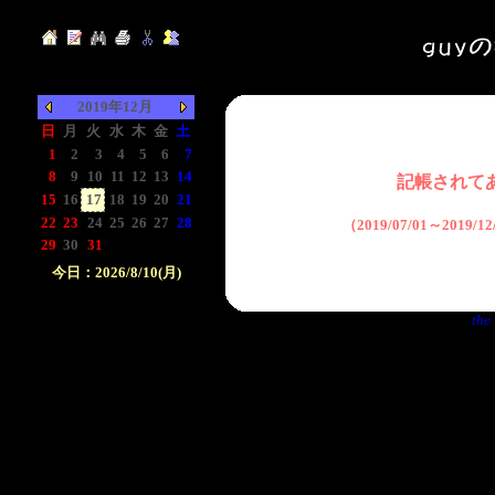
2019年12月
日
月
火
水
木
金
土
1
2
3
4
5
6
7
8
9
10
11
12
13
14
記帳されて
15
16
17
18
19
20
21
22
23
24
25
26
27
28
（2019/07/01～2019/
29
30
31
-
-
-
-
今日：2026/8/10(月)
日付をクリックして下
the 
さい。クリックした日
付以前の日記が表示さ
れます。