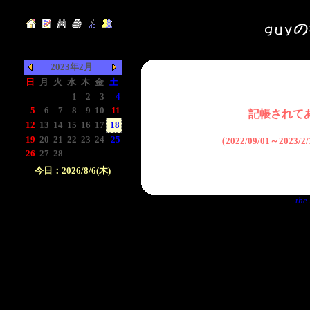
2023年2月
日
月
火
水
木
金
土
-
-
-
1
2
3
4
5
6
7
8
9
10
11
記帳されて
12
13
14
15
16
17
18
19
20
21
22
23
24
25
（2022/09/01～2023
26
27
28
-
-
-
-
今日：2026/8/6(木)
日付をクリックして下
the 
さい。クリックした日
付以前の日記が表示さ
れます。