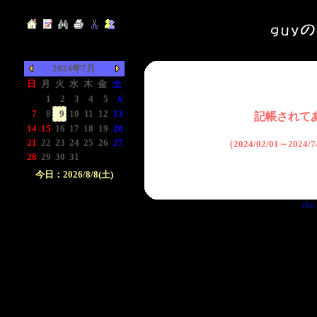
2024年7月
日
月
火
水
木
金
土
-
1
2
3
4
5
6
7
8
9
10
11
12
13
記帳されて
14
15
16
17
18
19
20
21
22
23
24
25
26
27
（2024/02/01～2024
28
29
30
31
-
-
-
今日：2026/8/8(土)
日付をクリックして下
the 
さい。クリックした日
付以前の日記が表示さ
れます。