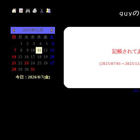
2025年12月
日
月
火
水
木
金
土
-
1
2
3
4
5
6
7
8
9
10
11
12
13
記帳されて
14
15
16
17
18
19
20
21
22
23
24
25
26
27
（2025/07/01～2025/
28
29
30
31
-
-
-
今日：2026/8/7(金)
日付をクリックして下
the 
さい。クリックした日
付以前の日記が表示さ
れます。