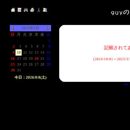
2025年3月
日
月
火
水
木
金
土
-
-
-
-
-
-
1
2
3
4
5
6
7
8
記帳されて
9
10
11
12
13
14
15
16
17
18
19
20
21
22
（2024/10/01～2025
23
24
25
26
27
28
29
30
31
-
-
-
-
-
今日：2026/8/8(土)
the 
日付をクリックして下
さい。クリックした日
付以前の日記が表示さ
れます。