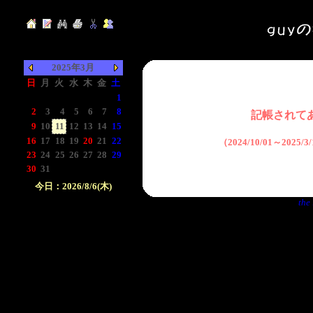
2025年3月
日
月
火
水
木
金
土
-
-
-
-
-
-
1
2
3
4
5
6
7
8
記帳されて
9
10
11
12
13
14
15
16
17
18
19
20
21
22
（2024/10/01～2025
23
24
25
26
27
28
29
30
31
-
-
-
-
-
今日：2026/8/6(木)
the 
日付をクリックして下
さい。クリックした日
付以前の日記が表示さ
れます。