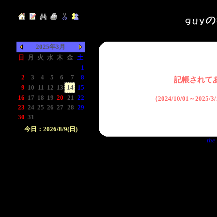
2025年3月
日
月
火
水
木
金
土
-
-
-
-
-
-
1
2
3
4
5
6
7
8
記帳されて
9
10
11
12
13
14
15
16
17
18
19
20
21
22
（2024/10/01～2025
23
24
25
26
27
28
29
30
31
-
-
-
-
-
今日：2026/8/9(日)
the 
日付をクリックして下
さい。クリックした日
付以前の日記が表示さ
れます。