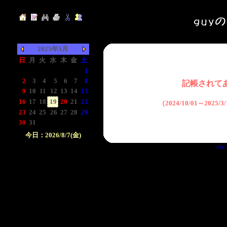
2025年3月
日
月
火
水
木
金
土
-
-
-
-
-
-
1
2
3
4
5
6
7
8
記帳されて
9
10
11
12
13
14
15
16
17
18
19
20
21
22
（2024/10/01～2025
23
24
25
26
27
28
29
30
31
-
-
-
-
-
今日：2026/8/7(金)
the 
日付をクリックして下
さい。クリックした日
付以前の日記が表示さ
れます。