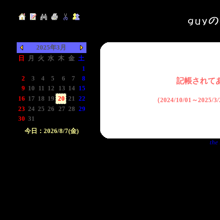
2025年3月
日
月
火
水
木
金
土
-
-
-
-
-
-
1
2
3
4
5
6
7
8
記帳されて
9
10
11
12
13
14
15
16
17
18
19
20
21
22
（2024/10/01～2025
23
24
25
26
27
28
29
30
31
-
-
-
-
-
今日：2026/8/7(金)
the 
日付をクリックして下
さい。クリックした日
付以前の日記が表示さ
れます。