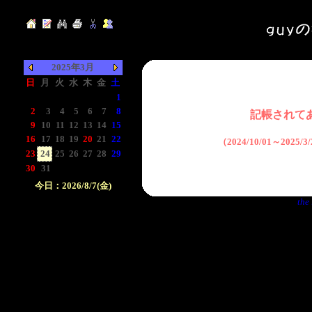
2025年3月
日
月
火
水
木
金
土
-
-
-
-
-
-
1
2
3
4
5
6
7
8
記帳されて
9
10
11
12
13
14
15
16
17
18
19
20
21
22
（2024/10/01～2025
23
24
25
26
27
28
29
30
31
-
-
-
-
-
今日：2026/8/7(金)
the 
日付をクリックして下
さい。クリックした日
付以前の日記が表示さ
れます。