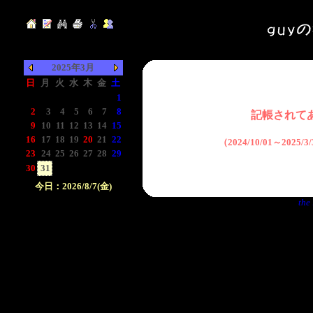
2025年3月
日
月
火
水
木
金
土
-
-
-
-
-
-
1
2
3
4
5
6
7
8
記帳されて
9
10
11
12
13
14
15
16
17
18
19
20
21
22
（2024/10/01～2025
23
24
25
26
27
28
29
30
31
-
-
-
-
-
今日：2026/8/7(金)
the 
日付をクリックして下
さい。クリックした日
付以前の日記が表示さ
れます。