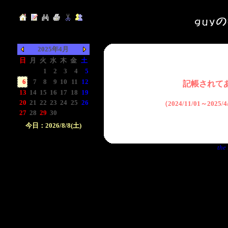
2025年4月
日
月
火
水
木
金
土
-
-
1
2
3
4
5
6
7
8
9
10
11
12
記帳されて
13
14
15
16
17
18
19
20
21
22
23
24
25
26
（2024/11/01～2025
27
28
29
30
-
-
-
今日：2026/8/8(土)
日付をクリックして下
the 
さい。クリックした日
付以前の日記が表示さ
れます。