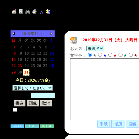
2019年12月
2019年12月31日（火）
大晦日
日
月
火
水
木
金
土
1
2
3
4
5
6
7
お天気：
8
9
10
11
12
13
14
文字色：
★
★
★
★
★
15
16
17
18
19
20
21
22
23
24
25
26
27
28
29
30
31
-
-
-
-
今日：2026/8/7(金)
暗証番号：
試しに表示してみる
書き込み補足説明
E-MAIL
URL
IMAGE