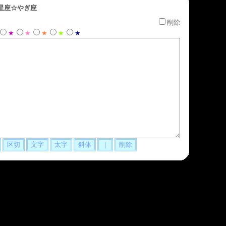
星座☆やぎ座
削除
★
★
★
★
★