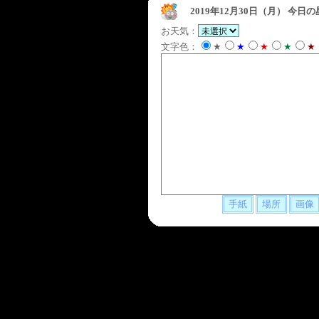
2019年12月30日（月）
今日の
お天気：
文字色：
★
★
★
★
★