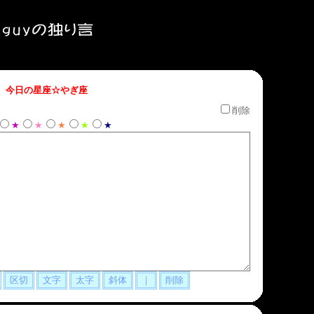
 今日の星座☆やぎ座
削除
★
★
★
★
★