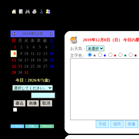
2019年12月
2019年12月8日（日）
今日の星
日
月
火
水
木
金
土
1
2
3
4
5
6
7
お天気：
8
9
10
11
12
13
14
文字色：
★
★
★
★
★
15
16
17
18
19
20
21
22
23
24
25
26
27
28
29
30
31
-
-
-
-
今日：2026/8/7(金)
暗証番号：
試しに表示してみる
書き込み補足説明
E-MAIL
URL
IMAGE