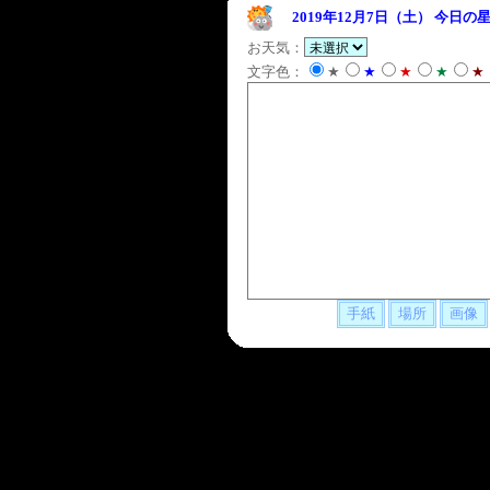
2019年12月7日（土）
今日の星
お天気：
文字色：
★
★
★
★
★