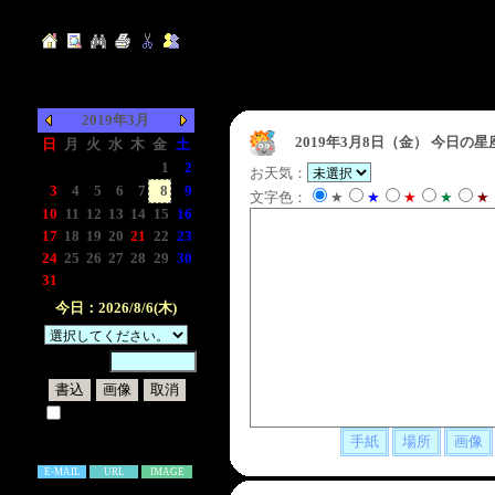
2019年3月
2019年3月8日（金）
今日の星
日
月
火
水
木
金
土
-
-
-
-
-
1
2
お天気：
3
4
5
6
7
8
9
文字色：
★
★
★
★
★
10
11
12
13
14
15
16
17
18
19
20
21
22
23
24
25
26
27
28
29
30
31
-
-
-
-
-
-
今日：2026/8/6(木)
暗証番号：
試しに表示してみる
書き込み補足説明
E-MAIL
URL
IMAGE