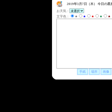
2019年3月7日（木）
今日の星
お天気：
文字色：
★
★
★
★
★