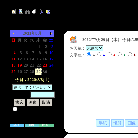
2022年9月
2022年9月29日（木）
今日の星
日
月
火
水
木
金
土
-
-
-
-
1
2
3
お天気：
4
5
6
7
8
9
10
文字色：
★
★
★
★
★
11
12
13
14
15
16
17
18
19
20
21
22
23
24
25
26
27
28
29
30
-
今日：2026/8/8(土)
暗証番号：
試しに表示してみる
書き込み補足説明
E-MAIL
URL
IMAGE