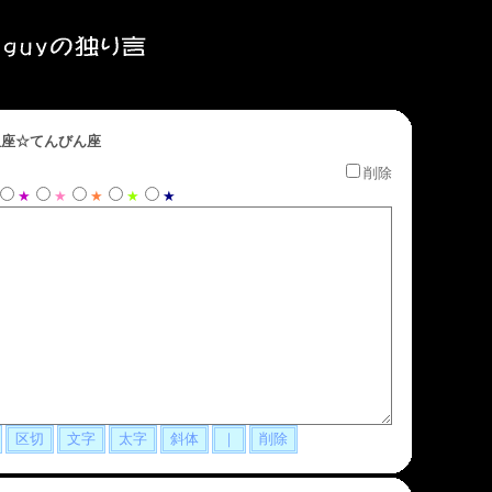
座☆てんびん座
削除
★
★
★
★
★