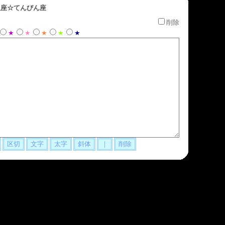
座☆てんびん座
削除
★
★
★
★
★