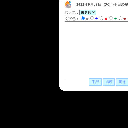
2022年9月28日（水）
今日の星
お天気：
文字色：
★
★
★
★
★