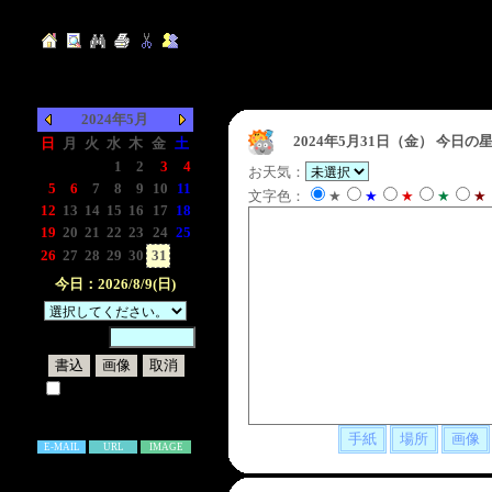
2024年5月
2024年5月31日（金）
今日の星
日
月
火
水
木
金
土
-
-
-
1
2
3
4
お天気：
5
6
7
8
9
10
11
文字色：
★
★
★
★
★
12
13
14
15
16
17
18
19
20
21
22
23
24
25
26
27
28
29
30
31
-
今日：2026/8/9(日)
暗証番号：
試しに表示してみる
書き込み補足説明
E-MAIL
URL
IMAGE