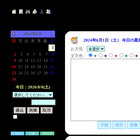
2024年6月
2024年6月1日（土）
今日の星
日
月
火
水
木
金
土
-
-
-
-
-
-
1
お天気：
2
3
4
5
6
7
8
文字色：
★
★
★
★
★
9
10
11
12
13
14
15
16
17
18
19
20
21
22
23
24
25
26
27
28
29
30
-
-
-
-
-
-
今日：2026/8/8(土)
暗証番号：
試しに表示してみる
書き込み補足説明
E-MAIL
URL
IMAGE