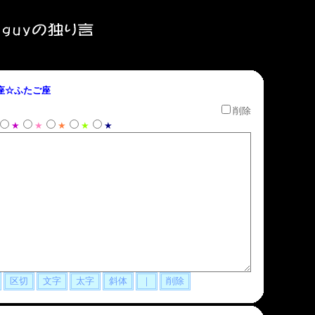
座☆ふたご座
削除
★
★
★
★
★