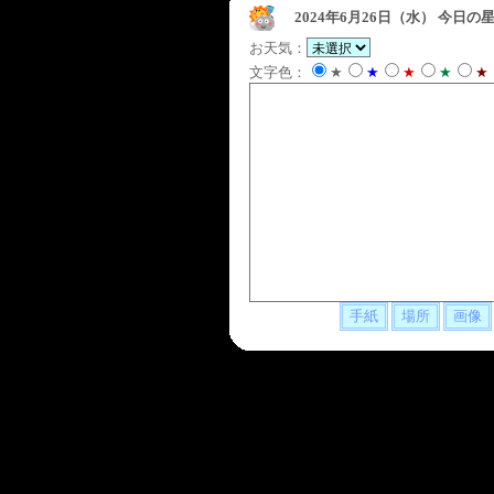
2024年6月26日（水）
今日の星
お天気：
文字色：
★
★
★
★
★