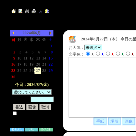
2024年6月
2024年6月27日（木）
今日の星
日
月
火
水
木
金
土
-
-
-
-
-
-
1
お天気：
2
3
4
5
6
7
8
文字色：
★
★
★
★
★
9
10
11
12
13
14
15
16
17
18
19
20
21
22
23
24
25
26
27
28
29
30
-
-
-
-
-
-
今日：2026/8/7(金)
暗証番号：
試しに表示してみる
書き込み補足説明
E-MAIL
URL
IMAGE