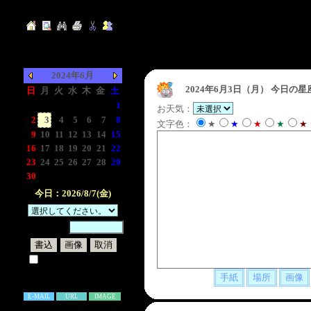
2024年6月
2024年6月3日（月）
今日の星
日
月
火
水
木
金
土
-
-
-
-
-
-
1
お天気：
2
3
4
5
6
7
8
文字色：
★
★
★
★
★
9
10
11
12
13
14
15
16
17
18
19
20
21
22
23
24
25
26
27
28
29
30
-
-
-
-
-
-
今日：2026/8/7(金)
暗証番号：
試しに表示してみる
書き込み補足説明
E-MAIL
URL
IMAGE