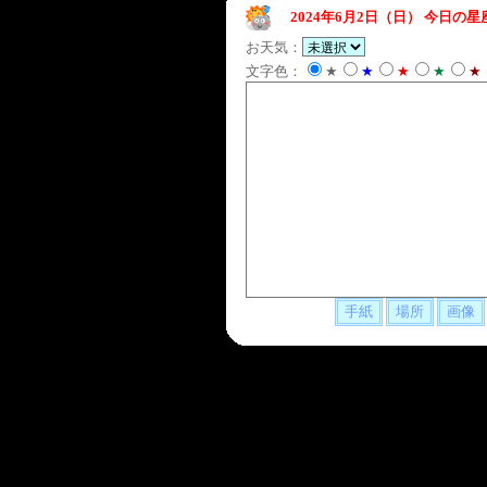
2024年6月2日（日）
今日の星
お天気：
文字色：
★
★
★
★
★