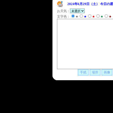
2024年6月29日（土）
今日の星
お天気：
文字色：
★
★
★
★
★