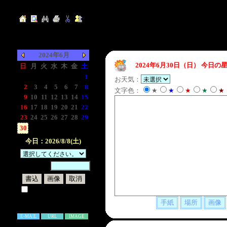
2024年6月
2024年6月30日（日）
今日の星
日
月
火
水
木
金
土
-
-
-
-
-
-
1
お天気：
2
3
4
5
6
7
8
文字色：
★
★
★
★
★
9
10
11
12
13
14
15
16
17
18
19
20
21
22
23
24
25
26
27
28
29
30
-
-
-
-
-
-
今日：2026/8/8(土)
暗証番号：
試しに表示してみる
書き込み補足説明
E-MAIL
URL
IMAGE