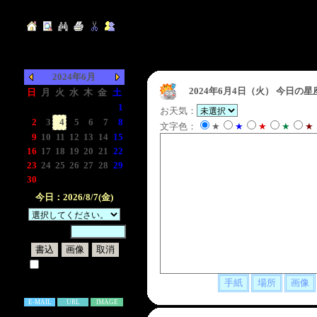
2024年6月
2024年6月4日（火）
今日の星
日
月
火
水
木
金
土
-
-
-
-
-
-
1
お天気：
2
3
4
5
6
7
8
文字色：
★
★
★
★
★
9
10
11
12
13
14
15
16
17
18
19
20
21
22
23
24
25
26
27
28
29
30
-
-
-
-
-
-
今日：2026/8/7(金)
暗証番号：
試しに表示してみる
書き込み補足説明
E-MAIL
URL
IMAGE