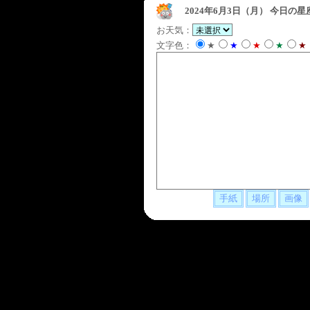
2024年6月3日（月）
今日の星
お天気：
文字色：
★
★
★
★
★