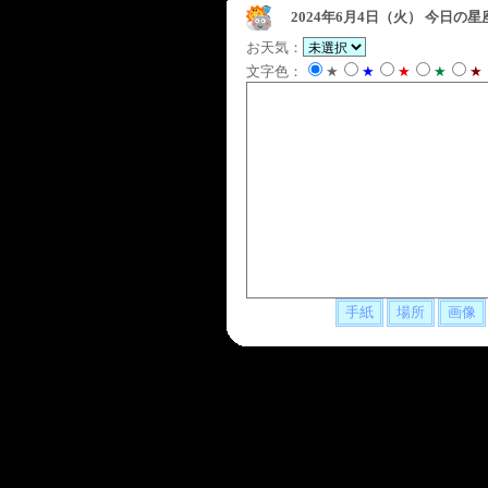
2024年6月4日（火）
今日の星
お天気：
文字色：
★
★
★
★
★