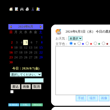
2024年6月
2024年6月5日（水）
今日の星
日
月
火
水
木
金
土
-
-
-
-
-
-
1
お天気：
2
3
4
5
6
7
8
文字色：
★
★
★
★
★
9
10
11
12
13
14
15
16
17
18
19
20
21
22
23
24
25
26
27
28
29
30
-
-
-
-
-
-
今日：2026/8/7(金)
暗証番号：
試しに表示してみる
書き込み補足説明
E-MAIL
URL
IMAGE