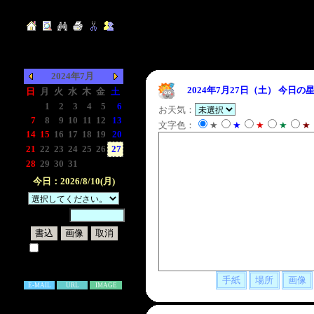
2024年7月
2024年7月27日（土）
今日の星
日
月
火
水
木
金
土
-
1
2
3
4
5
6
お天気：
7
8
9
10
11
12
13
文字色：
★
★
★
★
★
14
15
16
17
18
19
20
21
22
23
24
25
26
27
28
29
30
31
-
-
-
今日：2026/8/10(月)
暗証番号：
試しに表示してみる
書き込み補足説明
E-MAIL
URL
IMAGE