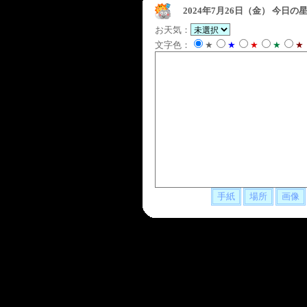
2024年7月26日（金）
今日の星
お天気：
文字色：
★
★
★
★
★