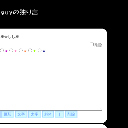
座☆しし座
削除
★
★
★
★
★