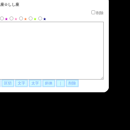
座☆しし座
削除
★
★
★
★
★