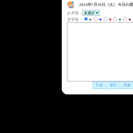
2024年7月30日（火）
今日の星
お天気：
文字色：
★
★
★
★
★