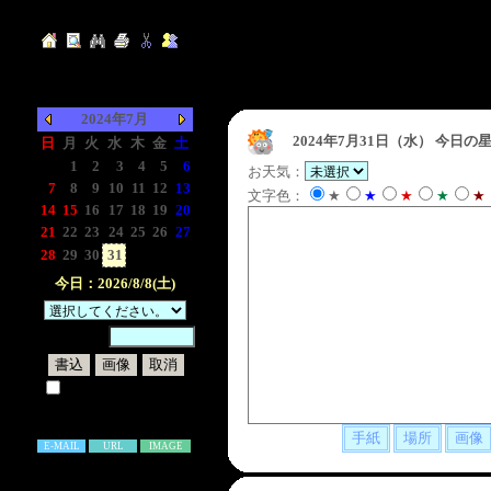
2024年7月
2024年7月31日（水）
今日の星
日
月
火
水
木
金
土
-
1
2
3
4
5
6
お天気：
7
8
9
10
11
12
13
文字色：
★
★
★
★
★
14
15
16
17
18
19
20
21
22
23
24
25
26
27
28
29
30
31
-
-
-
今日：2026/8/8(土)
暗証番号：
試しに表示してみる
書き込み補足説明
E-MAIL
URL
IMAGE