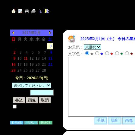
2025年2月
2025年2月1日（土）
今日の星
日
月
火
水
木
金
土
-
-
-
-
-
-
1
お天気：
2
3
4
5
6
7
8
文字色：
★
★
★
★
★
9
10
11
12
13
14
15
16
17
18
19
20
21
22
23
24
25
26
27
28
-
今日：2026/8/9(日)
暗証番号：
試しに表示してみる
書き込み補足説明
E-MAIL
URL
IMAGE