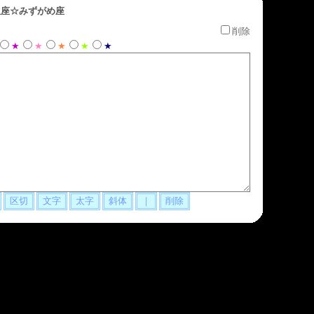
座☆みずがめ座
削除
★
★
★
★
★