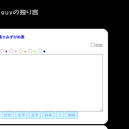
座☆みずがめ座
削除
★
★
★
★
★