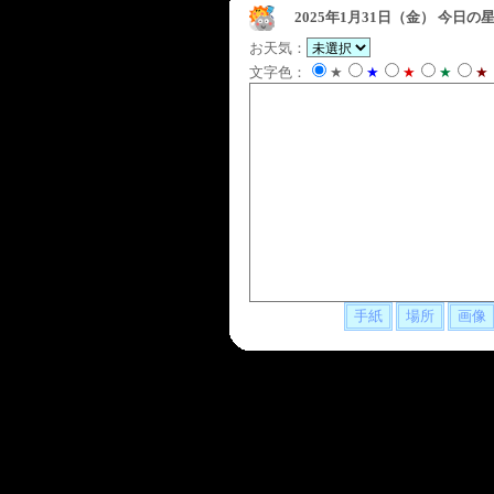
2025年1月31日（金）
今日の星
お天気：
文字色：
★
★
★
★
★