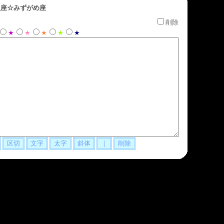
座☆みずがめ座
削除
★
★
★
★
★