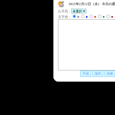
2025年2月12日（水）
今日の星
お天気：
文字色：
★
★
★
★
★