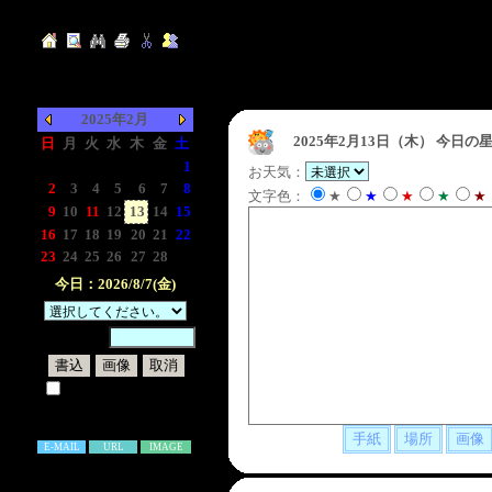
2025年2月
2025年2月13日（木）
今日の星
日
月
火
水
木
金
土
-
-
-
-
-
-
1
お天気：
2
3
4
5
6
7
8
文字色：
★
★
★
★
★
9
10
11
12
13
14
15
16
17
18
19
20
21
22
23
24
25
26
27
28
-
今日：2026/8/7(金)
暗証番号：
試しに表示してみる
書き込み補足説明
E-MAIL
URL
IMAGE