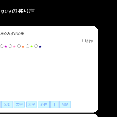
座☆みずがめ座
削除
★
★
★
★
★