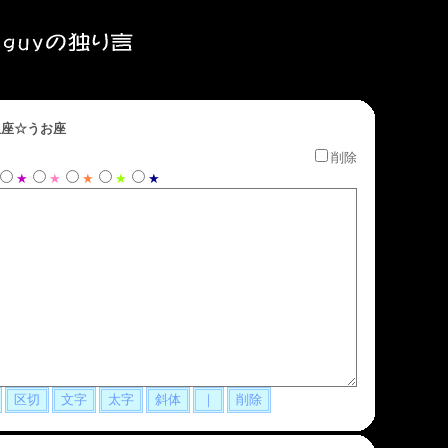
座☆うお座
削除
★
★
★
★
★