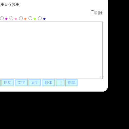
座☆うお座
削除
★
★
★
★
★