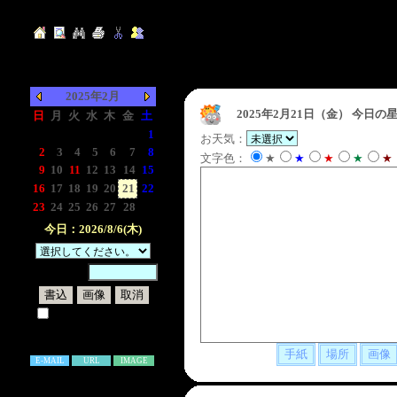
2025年2月
2025年2月21日（金）
今日の星
日
月
火
水
木
金
土
-
-
-
-
-
-
1
お天気：
2
3
4
5
6
7
8
文字色：
★
★
★
★
★
9
10
11
12
13
14
15
16
17
18
19
20
21
22
23
24
25
26
27
28
-
今日：2026/8/6(木)
暗証番号：
試しに表示してみる
書き込み補足説明
E-MAIL
URL
IMAGE