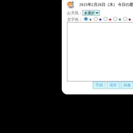
2025年2月20日（木）
今日の星
お天気：
文字色：
★
★
★
★
★