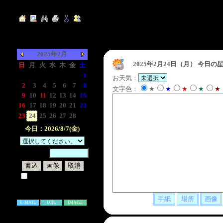
2025年2月
2025年2月24日（月）
今日の星
日
月
火
水
木
金
土
-
-
-
-
-
-
1
お天気：
2
3
4
5
6
7
8
文字色：
★
★
★
★
★
9
10
11
12
13
14
15
16
17
18
19
20
21
22
23
24
25
26
27
28
-
今日：2026/8/7(金)
暗証番号：
試しに表示してみる
書き込み補足説明
E-MAIL
URL
IMAGE