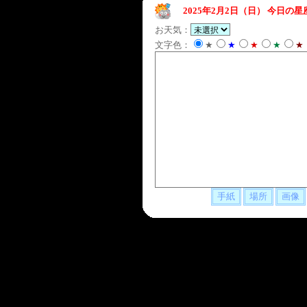
2025年2月2日（日）
今日の星
お天気：
文字色：
★
★
★
★
★