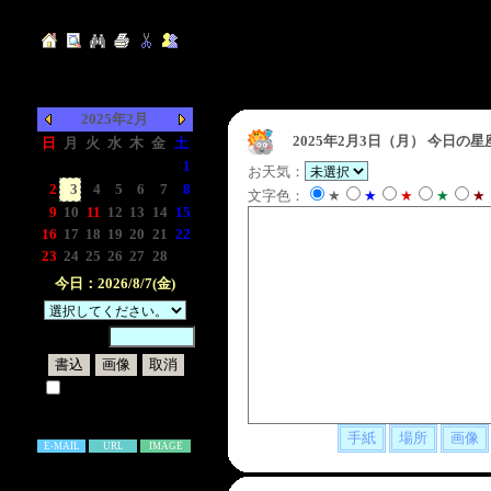
2025年2月
2025年2月3日（月）
今日の星
日
月
火
水
木
金
土
-
-
-
-
-
-
1
お天気：
2
3
4
5
6
7
8
文字色：
★
★
★
★
★
9
10
11
12
13
14
15
16
17
18
19
20
21
22
23
24
25
26
27
28
-
今日：2026/8/7(金)
暗証番号：
試しに表示してみる
書き込み補足説明
E-MAIL
URL
IMAGE