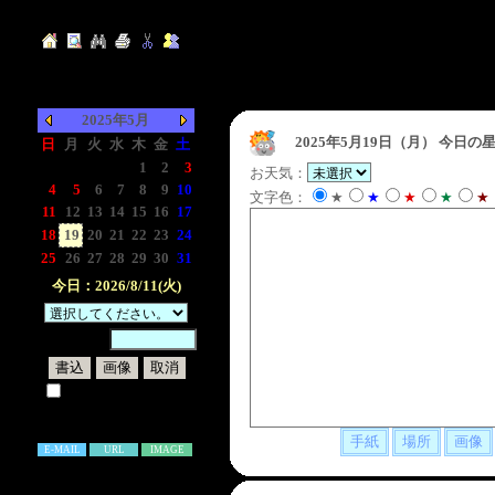
2025年5月
2025年5月19日（月）
今日の星
日
月
火
水
木
金
土
-
-
-
-
1
2
3
お天気：
4
5
6
7
8
9
10
文字色：
★
★
★
★
★
11
12
13
14
15
16
17
18
19
20
21
22
23
24
25
26
27
28
29
30
31
今日：2026/8/11(火)
暗証番号：
試しに表示してみる
書き込み補足説明
E-MAIL
URL
IMAGE