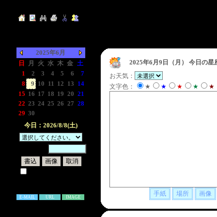
2025年6月
2025年6月9日（月）
今日の星
日
月
火
水
木
金
土
1
2
3
4
5
6
7
お天気：
8
9
10
11
12
13
14
文字色：
★
★
★
★
★
15
16
17
18
19
20
21
22
23
24
25
26
27
28
29
30
-
-
-
-
-
今日：2026/8/8(土)
暗証番号：
試しに表示してみる
書き込み補足説明
E-MAIL
URL
IMAGE