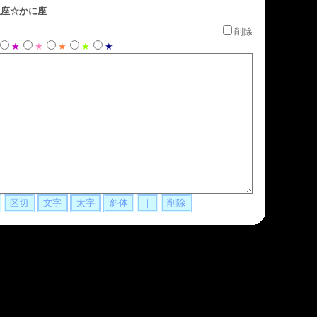
座☆かに座
削除
★
★
★
★
★