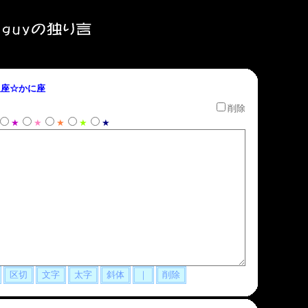
座☆かに座
削除
★
★
★
★
★