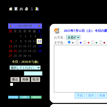
2025年7月
2025年7月12日（土）
今日の星
日
月
火
水
木
金
土
-
-
1
2
3
4
5
お天気：
6
7
8
9
10
11
12
文字色：
★
★
★
★
★
13
14
15
16
17
18
19
20
21
22
23
24
25
26
27
28
29
30
31
-
-
今日：2026/8/7(金)
暗証番号：
試しに表示してみる
書き込み補足説明
E-MAIL
URL
IMAGE