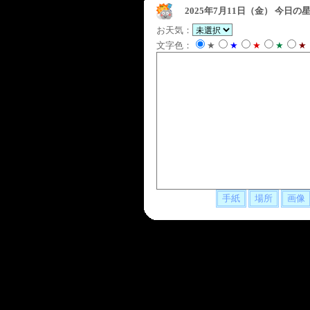
2025年7月11日（金）
今日の星
お天気：
文字色：
★
★
★
★
★