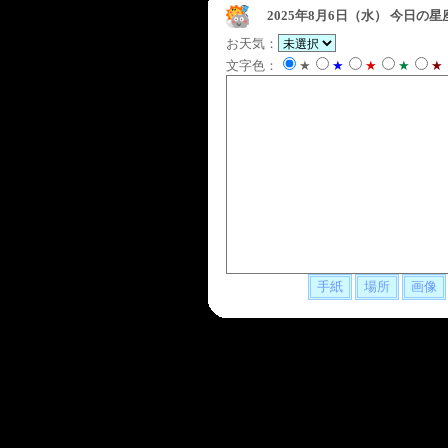
2025年8月6日（水）
今日の星
お天気：
文字色：
★
★
★
★
★