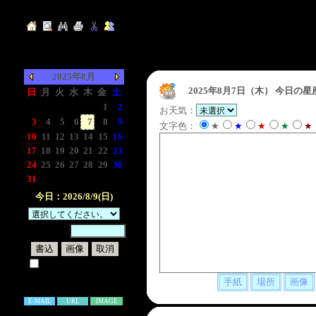
2025年8月
2025年8月7日（木）
今日の星
日
月
火
水
木
金
土
-
-
-
-
-
1
2
お天気：
3
4
5
6
7
8
9
文字色：
★
★
★
★
★
10
11
12
13
14
15
16
17
18
19
20
21
22
23
24
25
26
27
28
29
30
31
-
-
-
-
-
-
今日：2026/8/9(日)
暗証番号：
試しに表示してみる
書き込み補足説明
E-MAIL
URL
IMAGE