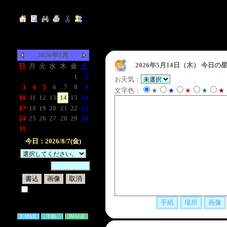
2026年5月
2026年5月14日（木）
今日の星
日
月
火
水
木
金
土
-
-
-
-
-
1
2
お天気：
3
4
5
6
7
8
9
文字色：
★
★
★
★
★
10
11
12
13
14
15
16
17
18
19
20
21
22
23
24
25
26
27
28
29
30
31
-
-
-
-
-
-
今日：2026/8/7(金)
暗証番号：
試しに表示してみる
書き込み補足説明
E-MAIL
URL
IMAGE