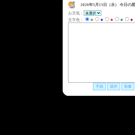
2026年5月13日（水）
今日の星
お天気：
文字色：
★
★
★
★
★