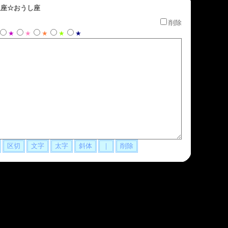
座☆おうし座
削除
★
★
★
★
★