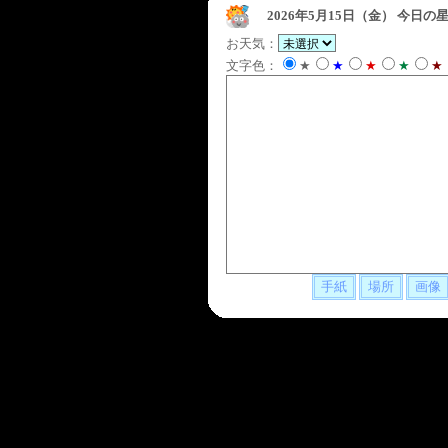
2026年5月15日（金）
今日の星
お天気：
文字色：
★
★
★
★
★