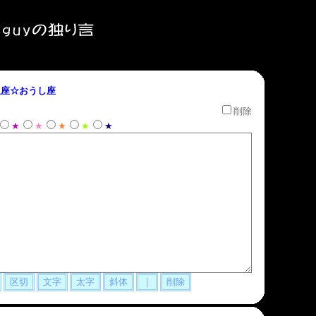
座☆おうし座
削除
★
★
★
★
★