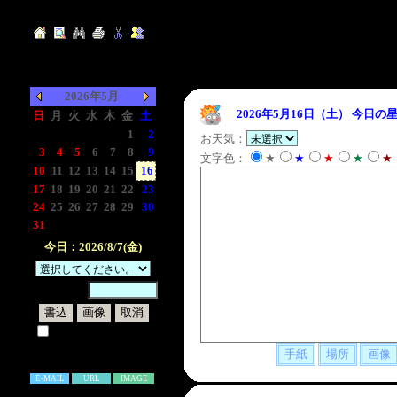
2026年5月
2026年5月16日（土）
今日の星
日
月
火
水
木
金
土
-
-
-
-
-
1
2
お天気：
3
4
5
6
7
8
9
文字色：
★
★
★
★
★
10
11
12
13
14
15
16
17
18
19
20
21
22
23
24
25
26
27
28
29
30
31
-
-
-
-
-
-
今日：2026/8/7(金)
暗証番号：
試しに表示してみる
書き込み補足説明
E-MAIL
URL
IMAGE