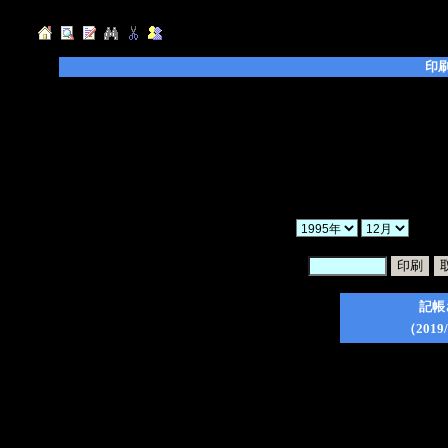
印
◆「年」「月」「ヶ月」を選択し、「検索」ボ
◆「暗証番号」を入力後、印刷したい日記のチ
てください。
◆「一括印刷」にチェックを入れた場合、検索
ので、ご注意ください。
◆印刷フォーム作成後は、ブラウザの印刷ボタ
か
暗証番号：
記帳
（2019