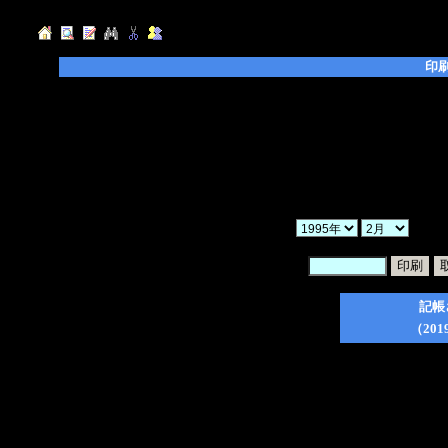
印
◆「年」「月」「ヶ月」を選択し、「検索」ボ
◆「暗証番号」を入力後、印刷したい日記のチ
てください。
◆「一括印刷」にチェックを入れた場合、検索
ので、ご注意ください。
◆印刷フォーム作成後は、ブラウザの印刷ボタ
か
暗証番号：
記帳
（201