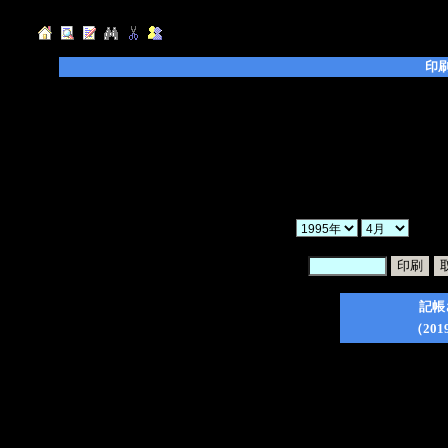
印
◆「年」「月」「ヶ月」を選択し、「検索」ボ
◆「暗証番号」を入力後、印刷したい日記のチ
てください。
◆「一括印刷」にチェックを入れた場合、検索
ので、ご注意ください。
◆印刷フォーム作成後は、ブラウザの印刷ボタ
か
暗証番号：
記帳
（201