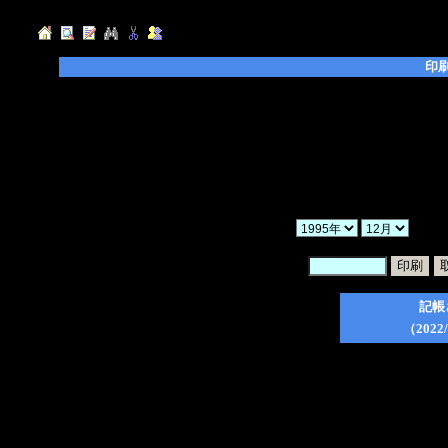
印
◆「年」「月」「ヶ月」を選択し、「検索」ボ
◆「暗証番号」を入力後、印刷したい日記のチ
てください。
◆「一括印刷」にチェックを入れた場合、検索
ので、ご注意ください。
◆印刷フォーム作成後は、ブラウザの印刷ボタ
か
暗証番号：
記帳
（2022