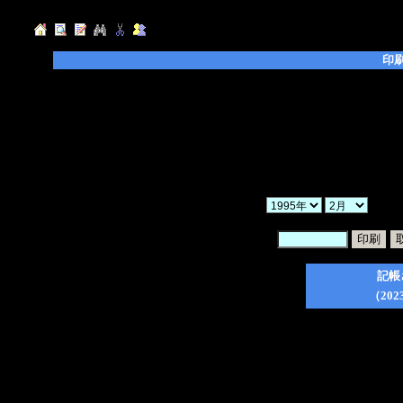
印
◆「年」「月」「ヶ月」を選択し、「検索」ボ
◆「暗証番号」を入力後、印刷したい日記のチ
てください。
◆「一括印刷」にチェックを入れた場合、検索
ので、ご注意ください。
◆印刷フォーム作成後は、ブラウザの印刷ボタ
か
暗証番号：
記帳
（202