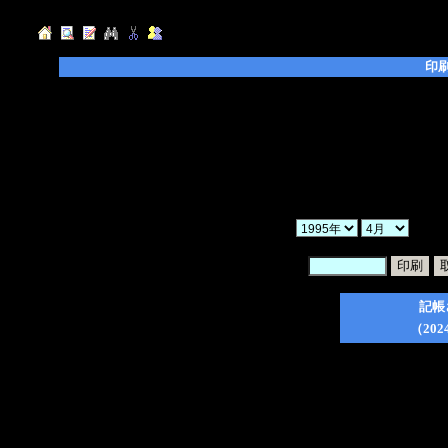
印
◆「年」「月」「ヶ月」を選択し、「検索」ボ
◆「暗証番号」を入力後、印刷したい日記のチ
てください。
◆「一括印刷」にチェックを入れた場合、検索
ので、ご注意ください。
◆印刷フォーム作成後は、ブラウザの印刷ボタ
か
暗証番号：
記帳
（202