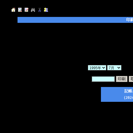
印
◆「年」「月」「ヶ月」を選択し、「検索」ボ
◆「暗証番号」を入力後、印刷したい日記のチ
てください。
◆「一括印刷」にチェックを入れた場合、検索
ので、ご注意ください。
◆印刷フォーム作成後は、ブラウザの印刷ボタ
か
暗証番号：
記帳
（202