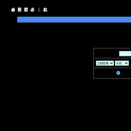
◆検索したい「キーワード」を入力して
指定することができます。
◆「年」「月」「ヶ月」と「検索条件」
キーワード：
検索条件：
AND