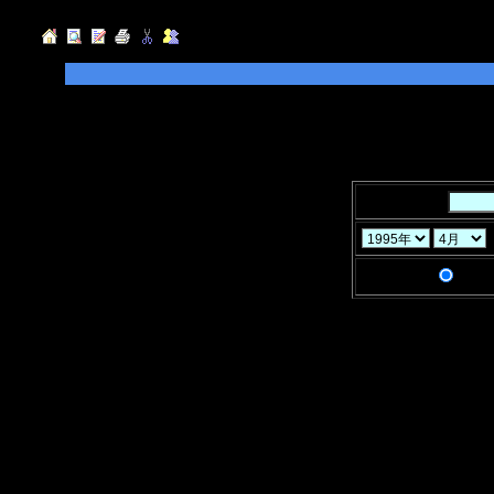
◆検索したい「キーワード」を入力して
指定することができます。
◆「年」「月」「ヶ月」と「検索条件」
キーワード：
検索条件：
AND